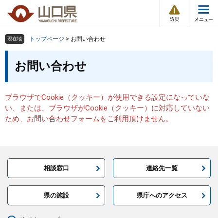
防
ペ
メ
災
ー
ニ
・
メ
災
ジ
ュ
害
ニ
の
ー
組織で探す
情
トップページ
>
お問い合わせ
現在地
ュ
報
先
を
ー
本
頭
飛
お問い合わせ
Other Languages
お気に入り
ページ番号検索
文
で
ば
す
し
検索の仕方
組織で探す
サイトマップで探す
。
て
ブラウザでCookie（クッキー）が使用できる設定になっていな
本
トップページ
い、または、ブラウザがCookie（クッキー）に対応していない
文
ため、お問い合わせフォームをご利用頂けません。
へ
くらし・環境
健康・福祉
相談窓口
連絡先一覧
教育・文化・スポーツ
県の施設
県庁へのアクセス
しごと・産業・観光