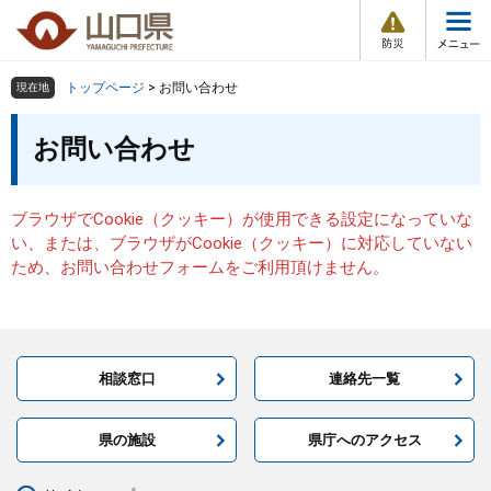
防
ペ
メ
災
ー
ニ
・
メ
災
ジ
ュ
害
ニ
の
ー
組織で探す
情
トップページ
>
お問い合わせ
現在地
ュ
報
先
を
ー
本
頭
飛
お問い合わせ
Other Languages
お気に入り
ページ番号検索
文
で
ば
す
し
検索の仕方
組織で探す
サイトマップで探す
。
て
ブラウザでCookie（クッキー）が使用できる設定になっていな
本
トップページ
い、または、ブラウザがCookie（クッキー）に対応していない
文
ため、お問い合わせフォームをご利用頂けません。
へ
くらし・環境
健康・福祉
相談窓口
連絡先一覧
教育・文化・スポーツ
県の施設
県庁へのアクセス
しごと・産業・観光