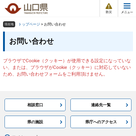
防
ペ
メ
災
ー
ニ
・
メ
災
ジ
ュ
害
ニ
の
ー
組織で探す
情
トップページ
>
お問い合わせ
現在地
ュ
報
先
を
ー
本
頭
飛
お問い合わせ
Other Languages
お気に入り
ページ番号検索
文
で
ば
す
し
検索の仕方
組織で探す
サイトマップで探す
。
て
ブラウザでCookie（クッキー）が使用できる設定になっていな
本
トップページ
い、または、ブラウザがCookie（クッキー）に対応していない
文
ため、お問い合わせフォームをご利用頂けません。
へ
くらし・環境
健康・福祉
相談窓口
連絡先一覧
教育・文化・スポーツ
県の施設
県庁へのアクセス
しごと・産業・観光