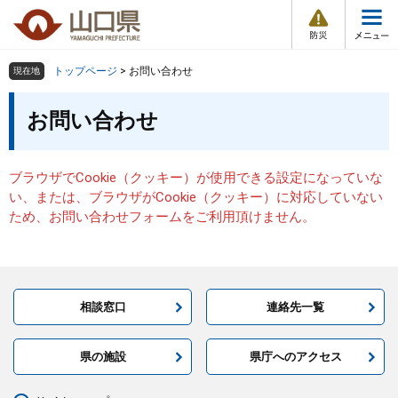
防
ペ
メ
災
ー
ニ
・
メ
災
ジ
ュ
害
ニ
の
ー
組織で探す
情
トップページ
>
お問い合わせ
現在地
ュ
報
先
を
ー
本
頭
飛
お問い合わせ
Other Languages
お気に入り
ページ番号検索
文
で
ば
す
し
検索の仕方
組織で探す
サイトマップで探す
。
て
ブラウザでCookie（クッキー）が使用できる設定になっていな
本
トップページ
い、または、ブラウザがCookie（クッキー）に対応していない
文
ため、お問い合わせフォームをご利用頂けません。
へ
くらし・環境
健康・福祉
相談窓口
連絡先一覧
教育・文化・スポーツ
県の施設
県庁へのアクセス
しごと・産業・観光