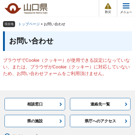
防
ペ
メ
災
ー
ニ
・
メ
災
ジ
ュ
害
ニ
の
ー
組織で探す
情
トップページ
>
お問い合わせ
現在地
ュ
報
先
を
ー
本
頭
飛
お問い合わせ
Other Languages
お気に入り
ページ番号検索
文
で
ば
す
し
検索の仕方
組織で探す
サイトマップで探す
。
て
ブラウザでCookie（クッキー）が使用できる設定になっていな
本
トップページ
い、または、ブラウザがCookie（クッキー）に対応していない
文
ため、お問い合わせフォームをご利用頂けません。
へ
くらし・環境
健康・福祉
相談窓口
連絡先一覧
教育・文化・スポーツ
県の施設
県庁へのアクセス
しごと・産業・観光