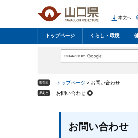
ペ
メ
ー
ニ
本文へ
ジ
ュ
の
ー
トップページ
くらし・環境
先
を
頭
飛
で
ば
G
す
し
o
o
。
て
g
l
本
トップページ
>
お問い合わせ
e
現在地
文
カ
ス
お問い合わせ
足あと
へ
タ
ム
検
索
本
お問い合わせ
文