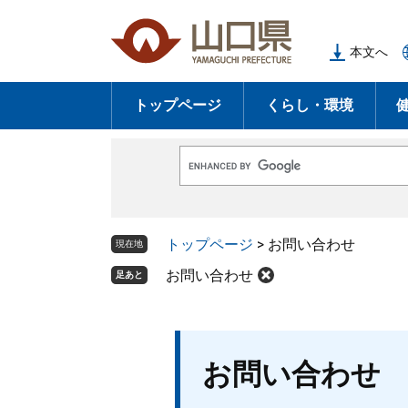
ペ
メ
ー
ニ
本文へ
ジ
ュ
の
ー
トップページ
くらし・環境
先
を
頭
飛
で
ば
G
す
し
o
o
。
て
g
l
本
トップページ
>
お問い合わせ
e
現在地
文
カ
ス
お問い合わせ
足あと
へ
タ
ム
検
索
本
お問い合わせ
文