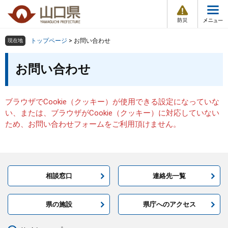
防
ペ
メ
災
ー
ニ
・
メ
災
ジ
ュ
害
ニ
の
ー
組織で探す
情
トップページ
>
お問い合わせ
現在地
ュ
報
先
を
ー
本
頭
飛
お問い合わせ
Other Languages
お気に入り
ページ番号検索
文
で
ば
す
し
検索の仕方
組織で探す
サイトマップで探す
。
て
ブラウザでCookie（クッキー）が使用できる設定になっていな
本
トップページ
い、または、ブラウザがCookie（クッキー）に対応していない
文
ため、お問い合わせフォームをご利用頂けません。
へ
くらし・環境
健康・福祉
相談窓口
連絡先一覧
教育・文化・スポーツ
県の施設
県庁へのアクセス
しごと・産業・観光