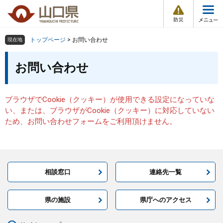
防
ペ
メ
災
ー
ニ
・
メ
災
ジ
ュ
害
ニ
の
ー
組織で探す
情
トップページ
>
お問い合わせ
現在地
ュ
報
先
を
ー
本
頭
飛
お問い合わせ
Other Languages
お気に入り
ページ番号検索
文
で
ば
す
し
検索の仕方
組織で探す
サイトマップで探す
。
て
ブラウザでCookie（クッキー）が使用できる設定になっていな
本
トップページ
い、または、ブラウザがCookie（クッキー）に対応していない
文
ため、お問い合わせフォームをご利用頂けません。
へ
くらし・環境
健康・福祉
相談窓口
連絡先一覧
教育・文化・スポーツ
県の施設
県庁へのアクセス
しごと・産業・観光