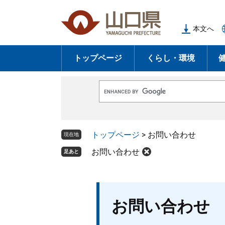
ペ
メ
ー
ニ
本文へ
ジ
ュ
の
ー
トップページ
くらし・環境
先
を
頭
飛
で
ば
G
す
し
o
o
。
て
g
l
本
トップページ
>
お問い合わせ
e
現在地
文
カ
ス
お問い合わせ
足あと
へ
タ
ム
検
索
本
お問い合わせ
文