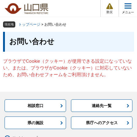
防
ペ
メ
災
ー
ニ
・
メ
災
ジ
ュ
害
ニ
の
ー
組織で探す
情
トップページ
>
お問い合わせ
現在地
ュ
報
先
を
ー
本
頭
飛
お問い合わせ
Other Languages
お気に入り
ページ番号検索
文
で
ば
す
し
検索の仕方
組織で探す
サイトマップで探す
。
て
ブラウザでCookie（クッキー）が使用できる設定になっていな
本
トップページ
い、または、ブラウザがCookie（クッキー）に対応していない
文
ため、お問い合わせフォームをご利用頂けません。
へ
くらし・環境
健康・福祉
相談窓口
連絡先一覧
教育・文化・スポーツ
県の施設
県庁へのアクセス
しごと・産業・観光