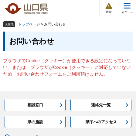
防
ペ
メ
災
ー
ニ
・
メ
災
ジ
ュ
害
ニ
の
ー
組織で探す
情
トップページ
>
お問い合わせ
現在地
ュ
報
先
を
ー
本
頭
飛
お問い合わせ
Other Languages
お気に入り
ページ番号検索
文
で
ば
す
し
検索の仕方
組織で探す
サイトマップで探す
。
て
ブラウザでCookie（クッキー）が使用できる設定になっていな
本
トップページ
い、または、ブラウザがCookie（クッキー）に対応していない
文
ため、お問い合わせフォームをご利用頂けません。
へ
くらし・環境
健康・福祉
相談窓口
連絡先一覧
教育・文化・スポーツ
県の施設
県庁へのアクセス
しごと・産業・観光