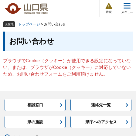
防
ペ
メ
災
ー
ニ
・
メ
災
ジ
ュ
害
ニ
の
ー
組織で探す
情
トップページ
>
お問い合わせ
現在地
ュ
報
先
を
ー
本
頭
飛
お問い合わせ
Other Languages
お気に入り
ページ番号検索
文
で
ば
す
し
検索の仕方
組織で探す
サイトマップで探す
。
て
ブラウザでCookie（クッキー）が使用できる設定になっていな
本
トップページ
い、または、ブラウザがCookie（クッキー）に対応していない
文
ため、お問い合わせフォームをご利用頂けません。
へ
くらし・環境
健康・福祉
相談窓口
連絡先一覧
教育・文化・スポーツ
県の施設
県庁へのアクセス
しごと・産業・観光