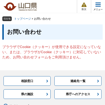
防
ペ
メ
災
ー
ニ
・
メ
災
ジ
ュ
害
ニ
の
ー
組織で探す
情
トップページ
>
お問い合わせ
現在地
ュ
報
先
を
ー
本
頭
飛
お問い合わせ
Other Languages
お気に入り
ページ番号検索
文
で
ば
す
し
検索の仕方
組織で探す
サイトマップで探す
。
て
ブラウザでCookie（クッキー）が使用できる設定になっていな
本
トップページ
い、または、ブラウザがCookie（クッキー）に対応していない
文
ため、お問い合わせフォームをご利用頂けません。
へ
くらし・環境
健康・福祉
相談窓口
連絡先一覧
教育・文化・スポーツ
県の施設
県庁へのアクセス
しごと・産業・観光