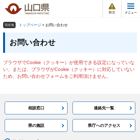
防
ペ
メ
災
ー
ニ
・
メ
災
ジ
ュ
害
ニ
の
ー
組織で探す
情
トップページ
>
お問い合わせ
現在地
ュ
報
先
を
ー
本
頭
飛
お問い合わせ
Other Languages
お気に入り
ページ番号検索
文
で
ば
す
し
検索の仕方
組織で探す
サイトマップで探す
。
て
ブラウザでCookie（クッキー）が使用できる設定になっていな
本
トップページ
い、または、ブラウザがCookie（クッキー）に対応していない
文
ため、お問い合わせフォームをご利用頂けません。
へ
くらし・環境
健康・福祉
相談窓口
連絡先一覧
教育・文化・スポーツ
県の施設
県庁へのアクセス
しごと・産業・観光