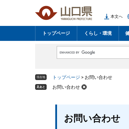
ペ
メ
ー
ニ
本文へ
ジ
ュ
の
ー
トップページ
くらし・環境
先
を
頭
飛
で
ば
G
す
し
o
o
。
て
g
l
本
トップページ
>
お問い合わせ
e
現在地
文
カ
ス
お問い合わせ
足あと
へ
タ
ム
検
索
本
お問い合わせ
文