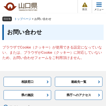
防
ペ
メ
災
ー
ニ
・
メ
災
ジ
ュ
害
ニ
の
ー
組織で探す
情
トップページ
>
お問い合わせ
現在地
ュ
報
先
を
ー
本
頭
飛
お問い合わせ
Other Languages
お気に入り
ページ番号検索
文
で
ば
す
し
検索の仕方
組織で探す
サイトマップで探す
。
て
ブラウザでCookie（クッキー）が使用できる設定になっていな
本
トップページ
い、または、ブラウザがCookie（クッキー）に対応していない
文
ため、お問い合わせフォームをご利用頂けません。
へ
くらし・環境
健康・福祉
相談窓口
連絡先一覧
教育・文化・スポーツ
県の施設
県庁へのアクセス
しごと・産業・観光