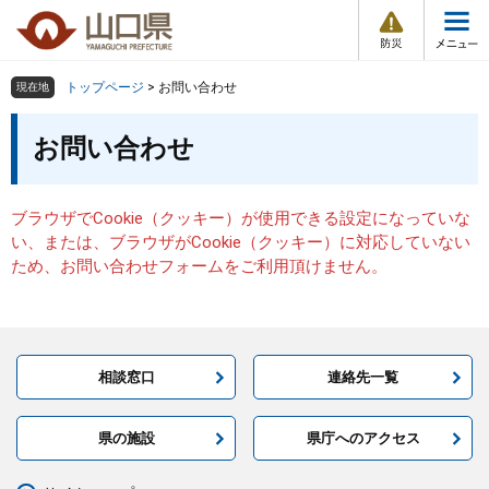
防
ペ
メ
災
ー
ニ
・
メ
災
ジ
ュ
害
ニ
の
ー
組織で探す
情
トップページ
>
お問い合わせ
現在地
ュ
報
先
を
ー
本
頭
飛
お問い合わせ
Other Languages
お気に入り
ページ番号検索
文
で
ば
す
し
検索の仕方
組織で探す
サイトマップで探す
。
て
ブラウザでCookie（クッキー）が使用できる設定になっていな
本
トップページ
い、または、ブラウザがCookie（クッキー）に対応していない
文
ため、お問い合わせフォームをご利用頂けません。
へ
くらし・環境
健康・福祉
相談窓口
連絡先一覧
教育・文化・スポーツ
県の施設
県庁へのアクセス
しごと・産業・観光