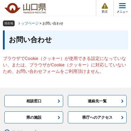
防
ペ
メ
災
ー
ニ
・
メ
災
ジ
ュ
害
ニ
の
ー
組織で探す
情
トップページ
>
お問い合わせ
現在地
ュ
報
先
を
ー
本
頭
飛
お問い合わせ
Other Languages
お気に入り
ページ番号検索
文
で
ば
す
し
検索の仕方
組織で探す
サイトマップで探す
。
て
ブラウザでCookie（クッキー）が使用できる設定になっていな
本
トップページ
い、または、ブラウザがCookie（クッキー）に対応していない
文
ため、お問い合わせフォームをご利用頂けません。
へ
くらし・環境
健康・福祉
相談窓口
連絡先一覧
教育・文化・スポーツ
県の施設
県庁へのアクセス
しごと・産業・観光