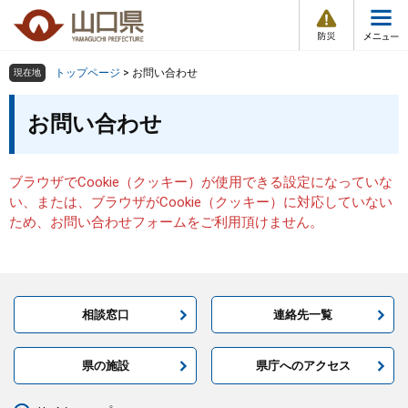
防
ペ
メ
災
ー
ニ
・
メ
災
ジ
ュ
害
ニ
の
ー
組織で探す
情
トップページ
>
お問い合わせ
現在地
ュ
報
先
を
ー
本
頭
飛
お問い合わせ
Other Languages
お気に入り
ページ番号検索
文
で
ば
す
し
検索の仕方
組織で探す
サイトマップで探す
。
て
ブラウザでCookie（クッキー）が使用できる設定になっていな
本
トップページ
い、または、ブラウザがCookie（クッキー）に対応していない
文
ため、お問い合わせフォームをご利用頂けません。
へ
くらし・環境
健康・福祉
相談窓口
連絡先一覧
教育・文化・スポーツ
県の施設
県庁へのアクセス
しごと・産業・観光