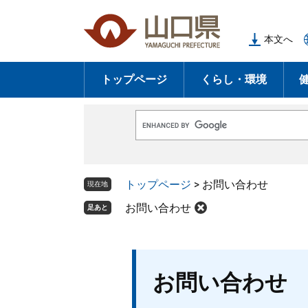
ペ
メ
ー
ニ
本文へ
ジ
ュ
の
ー
トップページ
くらし・環境
先
を
頭
飛
で
ば
G
す
し
o
o
。
て
g
l
本
トップページ
>
お問い合わせ
e
現在地
文
カ
ス
お問い合わせ
足あと
へ
タ
ム
検
索
本
お問い合わせ
文