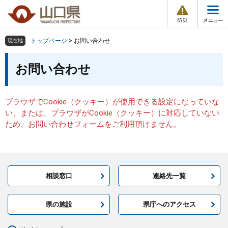
防
ペ
メ
災
ー
ニ
・
メ
災
ジ
ュ
害
ニ
の
ー
組織で探す
情
トップページ
>
お問い合わせ
現在地
ュ
報
先
を
ー
本
頭
飛
お問い合わせ
Other Languages
お気に入り
ページ番号検索
文
で
ば
す
し
検索の仕方
組織で探す
サイトマップで探す
。
て
ブラウザでCookie（クッキー）が使用できる設定になっていな
本
トップページ
い、または、ブラウザがCookie（クッキー）に対応していない
文
ため、お問い合わせフォームをご利用頂けません。
へ
くらし・環境
健康・福祉
相談窓口
連絡先一覧
教育・文化・スポーツ
県の施設
県庁へのアクセス
しごと・産業・観光