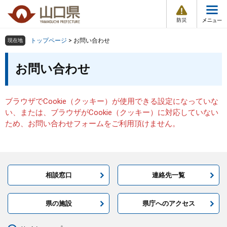
防
ペ
メ
災
ー
ニ
・
メ
災
ジ
ュ
害
ニ
の
ー
組織で探す
情
トップページ
>
お問い合わせ
現在地
ュ
報
先
を
ー
本
頭
飛
お問い合わせ
Other Languages
お気に入り
ページ番号検索
文
で
ば
す
し
検索の仕方
組織で探す
サイトマップで探す
。
て
ブラウザでCookie（クッキー）が使用できる設定になっていな
本
トップページ
い、または、ブラウザがCookie（クッキー）に対応していない
文
ため、お問い合わせフォームをご利用頂けません。
へ
くらし・環境
健康・福祉
相談窓口
連絡先一覧
教育・文化・スポーツ
県の施設
県庁へのアクセス
しごと・産業・観光