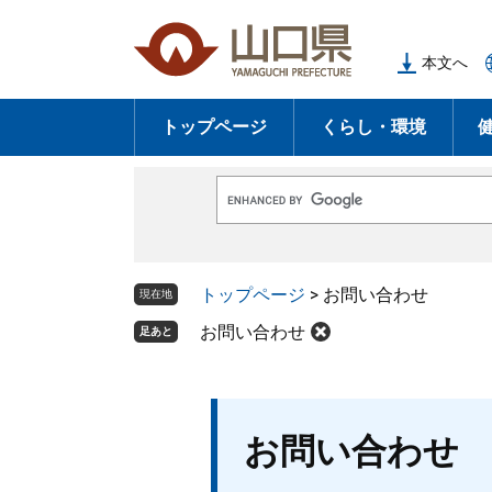
ペ
メ
ー
ニ
本文へ
ジ
ュ
の
ー
トップページ
くらし・環境
先
を
頭
飛
で
ば
G
す
し
o
o
。
て
g
l
本
トップページ
>
お問い合わせ
e
現在地
文
カ
ス
お問い合わせ
足あと
へ
タ
ム
検
索
本
お問い合わせ
文