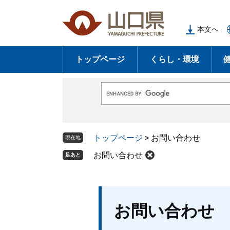
ペ
メ
ー
ニ
本文へ
ジ
ュ
の
ー
トップページ
くらし・環境
先
を
頭
飛
で
ば
G
す
し
o
o
。
て
g
l
本
トップページ
>
お問い合わせ
e
現在地
文
カ
ス
お問い合わせ
足あと
へ
タ
ム
検
索
本
お問い合わせ
文