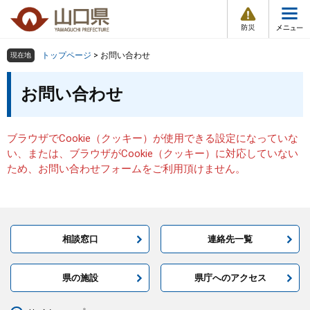
防
ペ
メ
災
ー
ニ
・
メ
災
ジ
ュ
害
ニ
の
ー
組織で探す
情
トップページ
>
お問い合わせ
現在地
ュ
報
先
を
ー
本
頭
飛
お問い合わせ
Other Languages
お気に入り
ページ番号検索
文
で
ば
す
し
検索の仕方
組織で探す
サイトマップで探す
。
て
ブラウザでCookie（クッキー）が使用できる設定になっていな
本
トップページ
い、または、ブラウザがCookie（クッキー）に対応していない
文
ため、お問い合わせフォームをご利用頂けません。
へ
くらし・環境
健康・福祉
相談窓口
連絡先一覧
教育・文化・スポーツ
県の施設
県庁へのアクセス
しごと・産業・観光