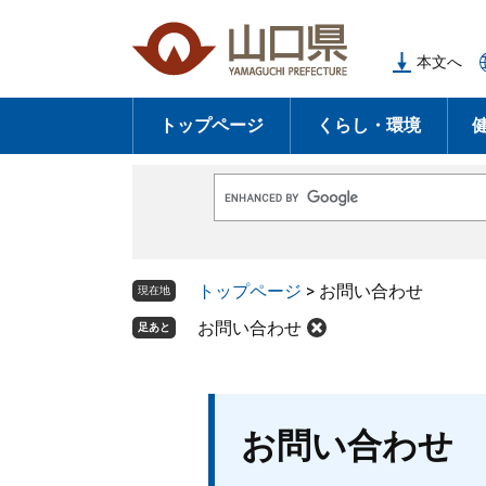
ペ
メ
ー
ニ
本文へ
ジ
ュ
の
ー
トップページ
くらし・環境
先
を
頭
飛
で
ば
G
す
し
o
o
。
て
g
l
本
トップページ
>
お問い合わせ
e
現在地
文
カ
ス
お問い合わせ
足あと
へ
タ
ム
検
索
本
お問い合わせ
文