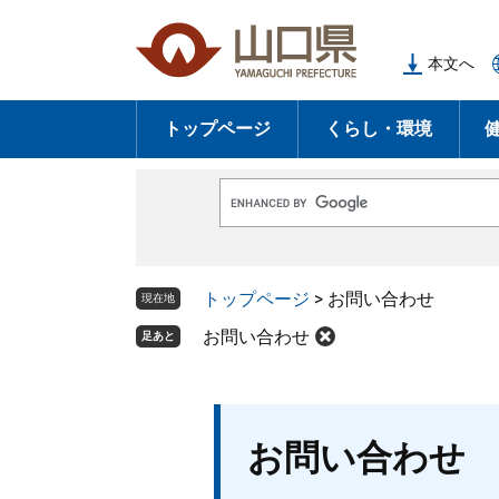
ペ
メ
ー
ニ
本文へ
ジ
ュ
の
ー
トップページ
くらし・環境
先
を
頭
飛
で
ば
G
す
し
o
o
。
て
g
l
本
トップページ
>
お問い合わせ
e
現在地
文
カ
ス
お問い合わせ
足あと
へ
タ
ム
検
索
本
お問い合わせ
文