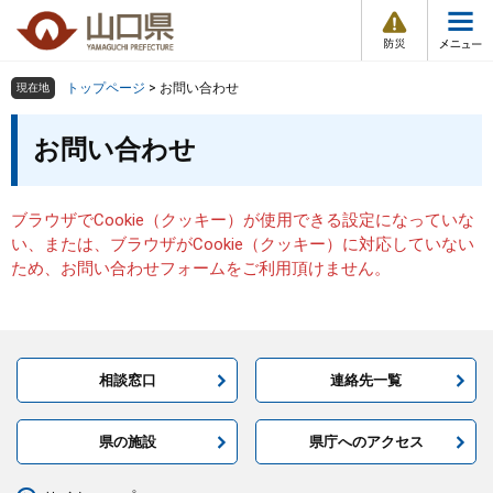
防
ペ
メ
災
ー
ニ
・
メ
災
ジ
ュ
害
ニ
の
ー
組織で探す
情
トップページ
>
お問い合わせ
現在地
ュ
報
先
を
ー
本
頭
飛
お問い合わせ
Other Languages
お気に入り
ページ番号検索
文
で
ば
す
し
検索の仕方
組織で探す
サイトマップで探す
。
て
ブラウザでCookie（クッキー）が使用できる設定になっていな
本
トップページ
い、または、ブラウザがCookie（クッキー）に対応していない
文
ため、お問い合わせフォームをご利用頂けません。
へ
くらし・環境
健康・福祉
相談窓口
連絡先一覧
教育・文化・スポーツ
県の施設
県庁へのアクセス
しごと・産業・観光