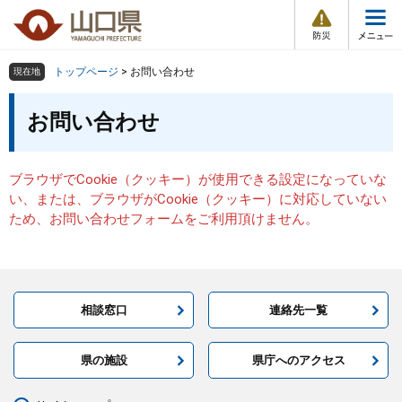
防
ペ
メ
災
ー
ニ
・
メ
災
ジ
ュ
害
ニ
の
ー
組織で探す
情
トップページ
>
お問い合わせ
現在地
ュ
報
先
を
ー
本
頭
飛
お問い合わせ
Other Languages
お気に入り
ページ番号検索
文
で
ば
す
し
検索の仕方
組織で探す
サイトマップで探す
。
て
ブラウザでCookie（クッキー）が使用できる設定になっていな
本
トップページ
い、または、ブラウザがCookie（クッキー）に対応していない
文
ため、お問い合わせフォームをご利用頂けません。
へ
くらし・環境
健康・福祉
相談窓口
連絡先一覧
教育・文化・スポーツ
県の施設
県庁へのアクセス
しごと・産業・観光