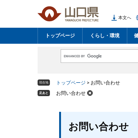
ペ
メ
ー
ニ
本文へ
ジ
ュ
の
ー
トップページ
くらし・環境
先
を
頭
飛
で
ば
G
す
し
o
o
。
て
g
l
本
トップページ
>
お問い合わせ
e
現在地
文
カ
ス
お問い合わせ
足あと
へ
タ
ム
検
索
本
お問い合わせ
文