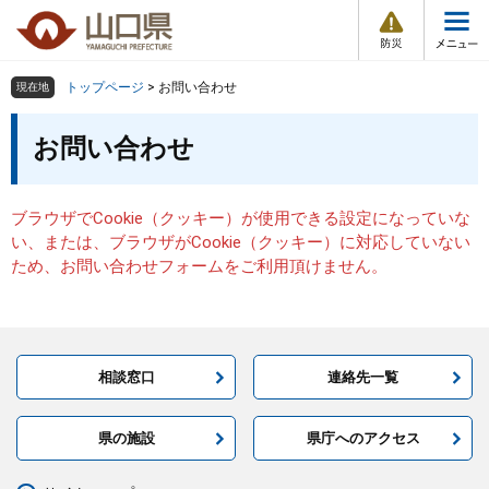
防
ペ
メ
災
ー
ニ
・
メ
災
ジ
ュ
害
ニ
の
ー
組織で探す
情
トップページ
>
お問い合わせ
現在地
ュ
報
先
を
ー
本
頭
飛
お問い合わせ
Other Languages
お気に入り
ページ番号検索
文
で
ば
す
し
検索の仕方
組織で探す
サイトマップで探す
。
て
ブラウザでCookie（クッキー）が使用できる設定になっていな
本
トップページ
い、または、ブラウザがCookie（クッキー）に対応していない
文
ため、お問い合わせフォームをご利用頂けません。
へ
くらし・環境
健康・福祉
相談窓口
連絡先一覧
教育・文化・スポーツ
県の施設
県庁へのアクセス
しごと・産業・観光