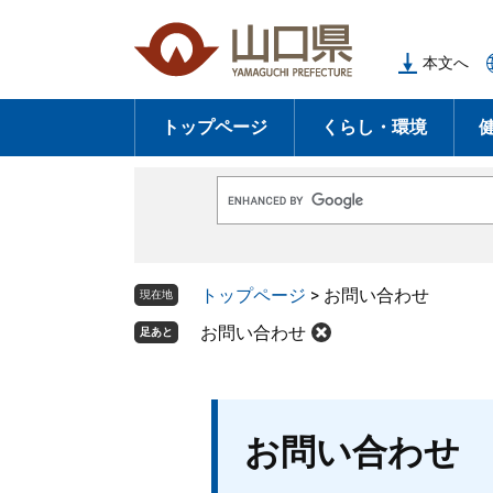
ペ
メ
ー
ニ
本文へ
ジ
ュ
の
ー
トップページ
くらし・環境
先
を
頭
飛
で
ば
G
す
し
o
o
。
て
g
l
本
トップページ
>
お問い合わせ
e
現在地
文
カ
ス
お問い合わせ
足あと
へ
タ
ム
検
索
本
お問い合わせ
文