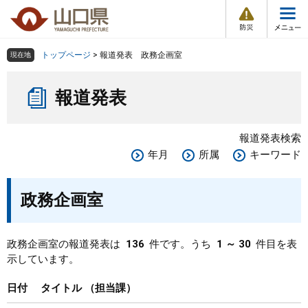
防
ペ
メ
災
ー
ニ
・
メ
災
ジ
ュ
害
ニ
の
ー
組織で探す
情
トップページ
>
報道発表 政務企画室
現在地
ュ
報
先
を
ー
本
頭
飛
Other Languages
お気に入り
ページ番号検索
報道発表
文
で
ば
す
し
検索の仕方
組織で探す
サイトマップで探す
。
て
報道発表検索
本
トップページ
年月
所属
キーワード
文
へ
くらし・環境
政務企画室
健康・福祉
政務企画室の報道発表は
136
件です。うち
1 ～ 30
件目を表
示しています。
教育・文化・スポーツ
日付
タイトル
担当課
しごと・産業・観光