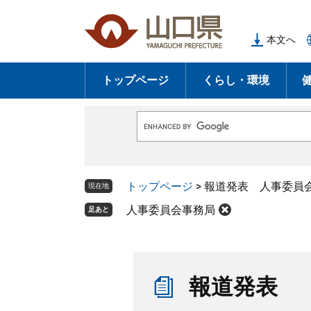
ペ
メ
ー
ニ
本文へ
ジ
ュ
の
ー
トップページ
くらし・環境
先
を
頭
飛
で
ば
G
す
し
o
o
。
て
g
l
本
トップページ
>
報道発表 人事委員
e
現在地
文
カ
ス
人事委員会事務局
足あと
へ
タ
ム
検
索
本
文
報道発表