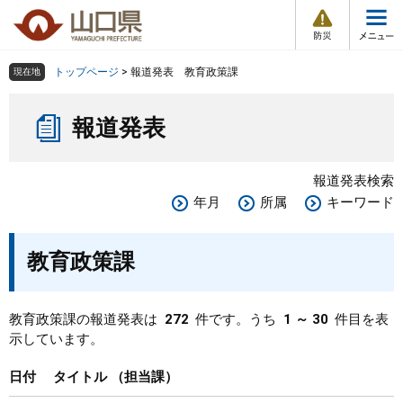
防
ペ
メ
災
ー
ニ
・
メ
災
ジ
ュ
害
ニ
の
ー
組織で探す
情
トップページ
>
報道発表 教育政策課
現在地
ュ
報
先
を
ー
本
頭
飛
Other Languages
お気に入り
ページ番号検索
報道発表
文
で
ば
す
し
検索の仕方
組織で探す
サイトマップで探す
。
て
報道発表検索
本
トップページ
年月
所属
キーワード
文
へ
くらし・環境
教育政策課
健康・福祉
教育政策課の報道発表は
272
件です。うち
1 ～ 30
件目を表
示しています。
教育・文化・スポーツ
日付
タイトル
担当課
しごと・産業・観光