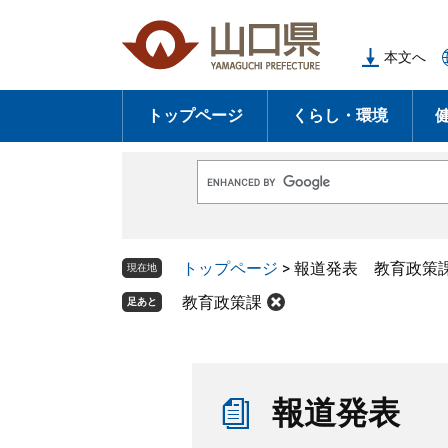
ペ
メ
ー
ニ
本文へ
ジ
ュ
の
ー
トップページ
くらし・環境
先
を
頭
飛
で
ば
G
す
し
o
o
。
て
g
l
本
トップページ
>
報道発表 教育政策
e
現在地
文
カ
ス
教育政策課
足あと
へ
タ
ム
検
索
本
文
報道発表