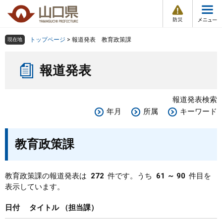
防
ペ
メ
災
ー
ニ
・
メ
災
ジ
ュ
害
ニ
の
ー
組織で探す
情
トップページ
>
報道発表 教育政策課
現在地
ュ
報
先
を
ー
本
頭
飛
Other Languages
お気に入り
ページ番号検索
報道発表
文
で
ば
す
し
検索の仕方
組織で探す
サイトマップで探す
。
て
報道発表検索
本
トップページ
年月
所属
キーワード
文
へ
くらし・環境
教育政策課
健康・福祉
教育政策課の報道発表は
272
件です。うち
61 ～ 90
件目を
表示しています。
教育・文化・スポーツ
日付
タイトル
担当課
しごと・産業・観光