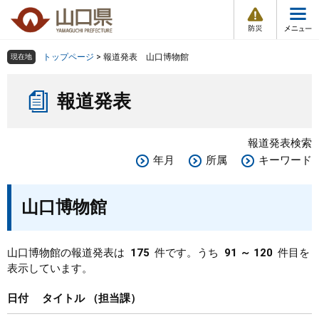
防
ペ
メ
災
ー
ニ
・
メ
災
ジ
ュ
害
ニ
の
ー
組織で探す
情
トップページ
>
報道発表 山口博物館
現在地
ュ
報
先
を
ー
本
頭
飛
Other Languages
お気に入り
ページ番号検索
報道発表
文
で
ば
す
し
検索の仕方
組織で探す
サイトマップで探す
。
て
報道発表検索
本
トップページ
年月
所属
キーワード
文
へ
くらし・環境
山口博物館
健康・福祉
山口博物館の報道発表は
175
件です。うち
91 ～ 120
件目を
表示しています。
教育・文化・スポーツ
日付
タイトル
担当課
しごと・産業・観光