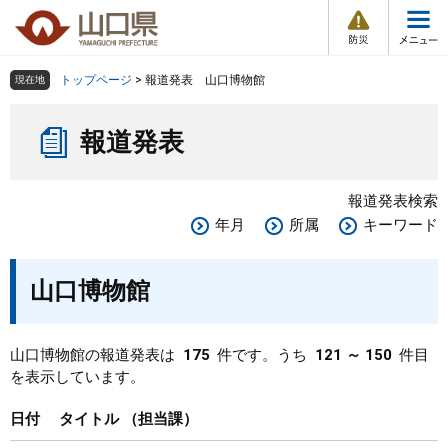
防
ペ
メ
災
ー
ニ
・
メ
災
ジ
ュ
害
ニ
の
ー
組織で探す
情
トップページ
>
報道発表 山口博物館
現在地
ュ
報
先
を
ー
本
頭
飛
Other Languages
お気に入り
ページ番号検索
報道発表
文
で
ば
す
し
検索の仕方
組織で探す
サイトマップで探す
。
て
報道発表検索
本
トップページ
年月
所属
キーワード
文
へ
くらし・環境
山口博物館
健康・福祉
山口博物館の報道発表は
175
件です。うち
121 ～ 150
件目
を表示しています。
教育・文化・スポーツ
日付
タイトル
担当課
しごと・産業・観光