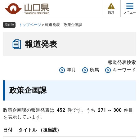
防
ペ
メ
災
ー
ニ
・
メ
災
ジ
ュ
害
ニ
の
ー
組織で探す
情
トップページ
>
報道発表 政策企画課
現在地
ュ
報
先
を
ー
本
頭
飛
Other Languages
お気に入り
ページ番号検索
報道発表
文
で
ば
す
し
検索の仕方
組織で探す
サイトマップで探す
。
て
報道発表検索
本
トップページ
年月
所属
キーワード
文
へ
くらし・環境
政策企画課
健康・福祉
政策企画課の報道発表は
452
件です。うち
271 ～ 300
件目
を表示しています。
教育・文化・スポーツ
日付
タイトル
担当課
しごと・産業・観光