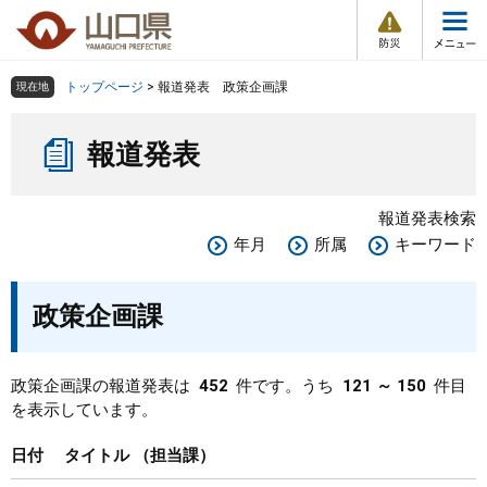
防
ペ
メ
災
ー
ニ
・
メ
災
ジ
ュ
害
ニ
の
ー
組織で探す
情
トップページ
>
報道発表 政策企画課
現在地
ュ
報
先
を
ー
本
頭
飛
Other Languages
お気に入り
ページ番号検索
報道発表
文
で
ば
す
し
検索の仕方
組織で探す
サイトマップで探す
。
て
報道発表検索
本
トップページ
年月
所属
キーワード
文
へ
くらし・環境
政策企画課
健康・福祉
政策企画課の報道発表は
452
件です。うち
121 ～ 150
件目
を表示しています。
教育・文化・スポーツ
日付
タイトル
担当課
しごと・産業・観光