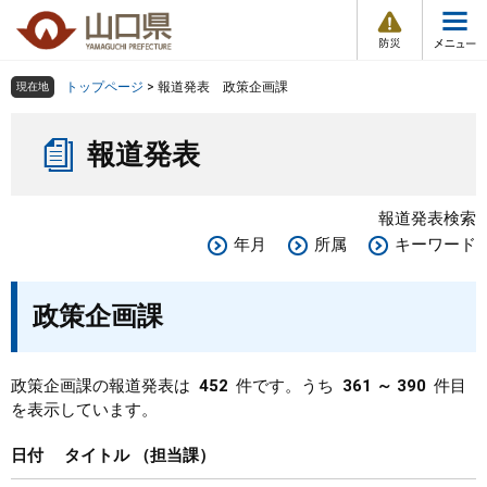
防
ペ
メ
災
ー
ニ
・
メ
災
ジ
ュ
害
ニ
の
ー
組織で探す
情
トップページ
>
報道発表 政策企画課
現在地
ュ
報
先
を
ー
本
頭
飛
Other Languages
お気に入り
ページ番号検索
報道発表
文
で
ば
す
し
検索の仕方
組織で探す
サイトマップで探す
。
て
報道発表検索
本
トップページ
年月
所属
キーワード
文
へ
くらし・環境
政策企画課
健康・福祉
政策企画課の報道発表は
452
件です。うち
361 ～ 390
件目
を表示しています。
教育・文化・スポーツ
日付
タイトル
担当課
しごと・産業・観光