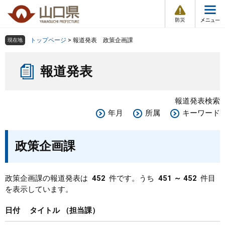
防
ペ
メ
災
ー
ニ
・
メ
災
ジ
ュ
害
ニ
の
ー
組織で探す
情
トップページ
>
報道発表 政策企画課
現在地
ュ
報
先
を
ー
本
頭
飛
Other Languages
お気に入り
ページ番号検索
報道発表
文
で
ば
す
し
検索の仕方
組織で探す
サイトマップで探す
。
て
報道発表検索
本
トップページ
年月
所属
キーワード
文
へ
くらし・環境
政策企画課
健康・福祉
政策企画課の報道発表は
452
件です。うち
451 ～ 452
件目
を表示しています。
教育・文化・スポーツ
日付
タイトル
担当課
しごと・産業・観光