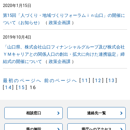
2020年1月15日
まちづくり
第15回「人づくり・地域づくりフォーラムｉｎ山口」の開催に
ついて（お知らせ）
政策企画課
県政情報
2019年10月4日
「山口県、株式会社山口フィナンシャルグループ及び株式会社
ＹＭキャリアとの関係人口の創出・拡大に向けた連携協定」締
結式の開催について
政策企画課
最初のページへ
前のページへ
[
11
]
[
12
]
[
13
]
[
14
]
[
15
]
16
相談窓口
連絡先一覧
県の施設
県庁へのアクセス