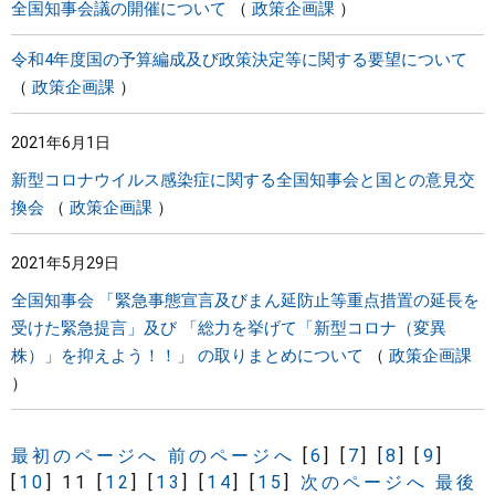
全国知事会議の開催について
政策企画課
令和4年度国の予算編成及び政策決定等に関する要望について
政策企画課
2021年6月1日
新型コロナウイルス感染症に関する全国知事会と国との意見交
換会
政策企画課
2021年5月29日
全国知事会 「緊急事態宣言及びまん延防止等重点措置の延長を
受けた緊急提言」及び 「総力を挙げて「新型コロナ（変異
株）」を抑えよう！！」 の取りまとめについて
政策企画課
最初のページへ
前のページへ
[
6
]
[
7
]
[
8
]
[
9
]
[
10
]
11
[
12
]
[
13
]
[
14
]
[
15
]
次のページへ
最後