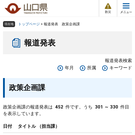
防
ペ
メ
災
ー
ニ
・
メ
災
ジ
ュ
害
ニ
の
ー
組織で探す
情
トップページ
>
報道発表 政策企画課
現在地
ュ
報
先
を
ー
本
頭
飛
Other Languages
お気に入り
ページ番号検索
報道発表
文
で
ば
す
し
検索の仕方
組織で探す
サイトマップで探す
。
て
報道発表検索
本
トップページ
年月
所属
キーワード
文
へ
くらし・環境
政策企画課
健康・福祉
政策企画課の報道発表は
452
件です。うち
301 ～ 330
件目
を表示しています。
教育・文化・スポーツ
日付
タイトル
担当課
しごと・産業・観光