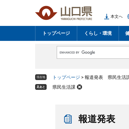
ペ
メ
ー
ニ
本文へ
ジ
ュ
の
ー
トップページ
くらし・環境
先
を
頭
飛
で
ば
G
す
し
o
o
。
て
g
l
本
トップページ
>
報道発表 県民生活
e
現在地
文
カ
ス
県民生活課
足あと
へ
タ
ム
検
索
本
文
報道発表