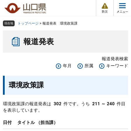
防
ペ
メ
災
ー
ニ
・
メ
災
ジ
ュ
害
ニ
の
ー
組織で探す
情
トップページ
>
報道発表 環境政策課
現在地
ュ
報
先
を
ー
本
頭
飛
Other Languages
お気に入り
ページ番号検索
報道発表
文
で
ば
す
し
検索の仕方
組織で探す
サイトマップで探す
。
て
報道発表検索
本
トップページ
年月
所属
キーワード
文
へ
くらし・環境
環境政策課
健康・福祉
環境政策課の報道発表は
302
件です。うち
211 ～ 240
件目
を表示しています。
教育・文化・スポーツ
日付
タイトル
担当課
しごと・産業・観光