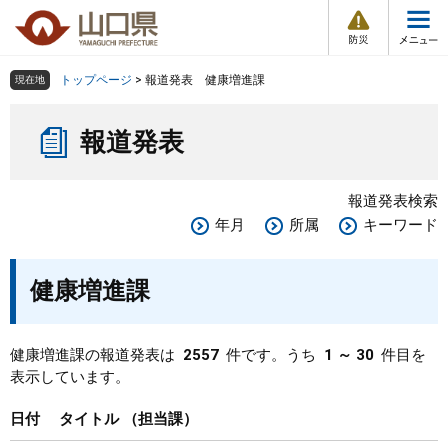
防
ペ
メ
災
ー
ニ
・
メ
災
ジ
ュ
害
ニ
の
ー
組織で探す
情
トップページ
>
報道発表 健康増進課
現在地
ュ
報
先
を
ー
本
頭
飛
Other Languages
お気に入り
ページ番号検索
報道発表
文
で
ば
す
し
検索の仕方
組織で探す
サイトマップで探す
。
て
報道発表検索
本
トップページ
年月
所属
キーワード
文
へ
くらし・環境
健康増進課
健康・福祉
健康増進課の報道発表は
2557
件です。うち
1 ～ 30
件目を
表示しています。
教育・文化・スポーツ
日付
タイトル
担当課
しごと・産業・観光