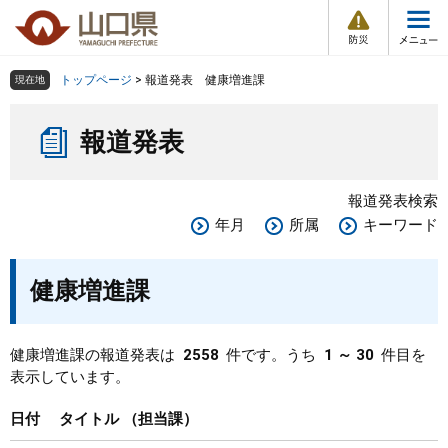
防
ペ
メ
災
ー
ニ
・
メ
災
ジ
ュ
害
ニ
の
ー
組織で探す
情
トップページ
>
報道発表 健康増進課
現在地
ュ
報
先
を
ー
本
頭
飛
Other Languages
お気に入り
ページ番号検索
報道発表
文
で
ば
す
し
検索の仕方
組織で探す
サイトマップで探す
。
て
報道発表検索
本
トップページ
年月
所属
キーワード
文
へ
くらし・環境
健康増進課
健康・福祉
健康増進課の報道発表は
2558
件です。うち
1 ～ 30
件目を
表示しています。
教育・文化・スポーツ
日付
タイトル
担当課
しごと・産業・観光