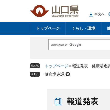
ペ
メ
ー
ニ
本文へ
ジ
ュ
の
ー
トップページ
くらし・環境
先
を
頭
飛
で
ば
G
す
し
o
o
。
て
g
l
本
トップページ
>
報道発表 健康増進
e
現在地
文
カ
ス
健康増進課
足あと
へ
タ
ム
検
索
本
文
報道発表